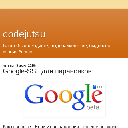
codejutsu
Блог о быдлокодинге, быдлоадминстве, быдлосео,
короче быдло...
четверг, 3 июня 2010 г.
Google-SSL для параноиков
Как говорится: Если у вас паранойя, это еще не значит,